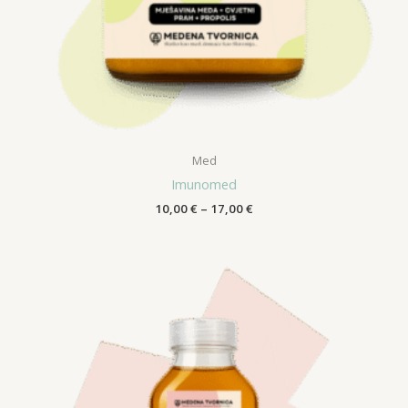
Med
Imunomed
Raspon
10,00
€
–
17,00
€
cijena:
od
10,00 €
do
17,00 €