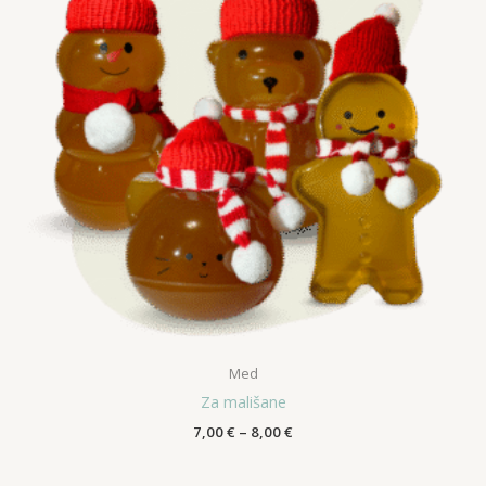
Med
Za mališane
Raspon
7,00
€
–
8,00
€
cijena:
od
7,00 €