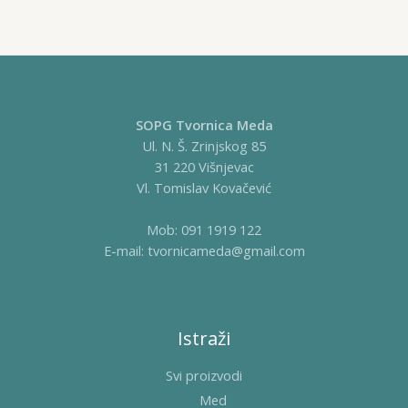
do
8,00 €
SOPG Tvornica Meda
Ul. N. Š. Zrinjskog 85
31 220 Višnjevac
Vl. Tomislav Kovačević
Mob: 091 1919 122
E-mail: tvornicameda@gmail.com
Istraži
Svi proizvodi
Med