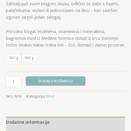
12,00 €
Zahvaljujući svom blagom okusu, odlično se slaže s čajem,
palačinkama, voćem ili jednostavno na žlicu – kao savršen
izgovor za još jedan zalogaj.
Prirodno bogat enzimima, vitaminima i mineralima,
bagremov med iz Medene tvornice dolazi iz srca Slavonije,
točno onakav kakav treba biti – čist, domaći i zlatno proziran.
450 g
900 g
Med
DODAJ U KOŠARICU
bagrem
količina
SKU:
N/A
Kategorija:
Med
Dodatne informacije