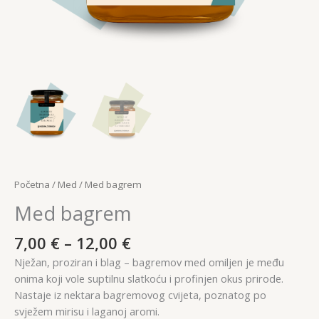
Početna
/
Med
/ Med bagrem
Med bagrem
Raspon
7,00
€
–
12,00
€
cijena:
Nježan, proziran i blag – bagremov med omiljen je među
od
onima koji vole suptilnu slatkoću i profinjen okus prirode.
7,00 €
Nastaje iz nektara bagremovog cvijeta, poznatog po
do
svježem mirisu i laganoj aromi.