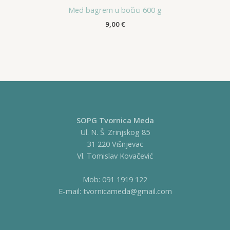
Med bagrem u bočici 600 g
9,00
€
SOPG Tvornica Meda
Ul. N. Š. Zrinjskog 85
31 220 Višnjevac
Vl. Tomislav Kovačević
Mob: 091 1919 122
E-mail: tvornicameda@gmail.com