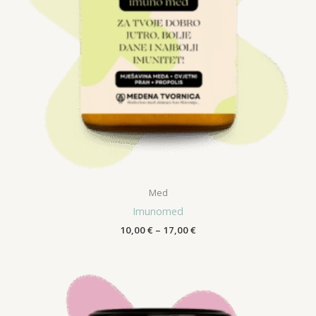
Med
Imunomed
Raspon
10,00
€
–
17,00
€
cijena:
od
10,00 €
do
17,00 €