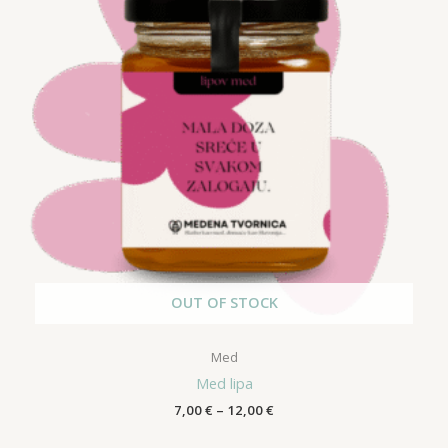
OUT OF STOCK
Med
Med lipa
Raspon
7,00
€
–
12,00
€
cijena:
od