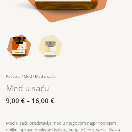
Početna
/
Med
/ Med u saću
Med u saću
Raspon
9,00
€
–
16,00
€
cijena:
od
9,00 €
Med u saću predstavlja med u njegovom najprirodnijem
do
obliku, upravo onakvom kakvog su ga pčele stvorile. Svaka