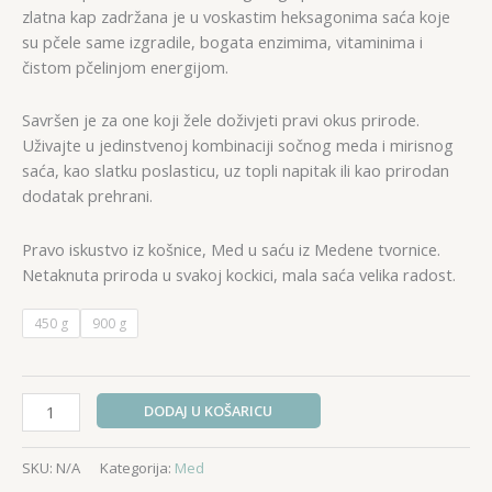
16,00 €
zlatna kap zadržana je u voskastim heksagonima saća koje
su pčele same izgradile, bogata enzimima, vitaminima i
čistom pčelinjom energijom.
Savršen je za one koji žele doživjeti pravi okus prirode.
Uživajte u jedinstvenoj kombinaciji sočnog meda i mirisnog
saća, kao slatku poslasticu, uz topli napitak ili kao prirodan
dodatak prehrani.
Pravo iskustvo iz košnice, Med u saću iz Medene tvornice.
Netaknuta priroda u svakoj kockici, mala saća velika radost.
450 g
900 g
Med
DODAJ U KOŠARICU
u
saću
SKU:
N/A
Kategorija:
Med
količina