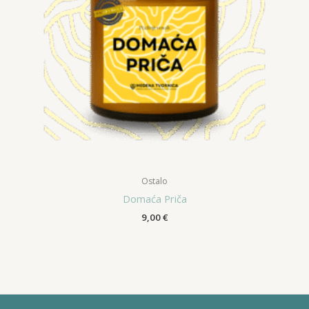
Ostalo
Domaća Priča
9,00
€