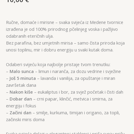
Ručne, domaće i mirisne – svaka svijeća iz Medene tvornice
izrađena je od 100% prirodnog pčelinjeg voska i pažljivo
odabranih eteričnih ulja.
Bez parafina, bez umjetnih mirisa – samo čista priroda koja
unosi toplinu, mir i dobru energiju u svaki kutak doma.
Odaberi svijeću koja najbolje pristaje tvom trenutku:
–
Malo sunca
– limun i naranča, za dozu vedrine i svježine
–
Još 5 minuta
– lavanda i vanilija, za opuštanje i miran
završetak dana
–
Nakon kiše
– eukaliptus i bor, za svjež početak i čisti dah
–
Dobar dan
– crni papar, klinčić, metvica i smirna, za
energiju i fokus
–
Začini dan
– smilje, kurkuma, timijan i origano, za topli,
začinski miris doma
Svaka svijeća dolazi u elegantnoj staklenci i priča svoju priču