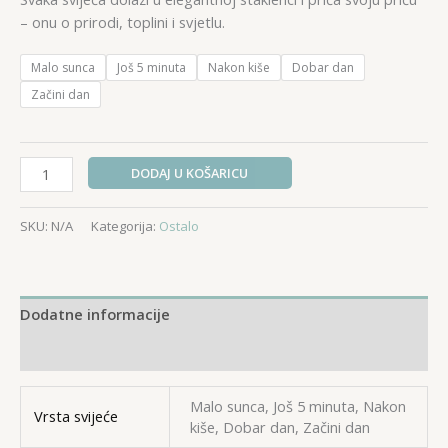
– onu o prirodi, toplini i svjetlu.
Malo sunca
Još 5 minuta
Nakon kiše
Dobar dan
Začini dan
Mirisne
DODAJ U KOŠARICU
svijeće
količina
SKU:
N/A
Kategorija:
Ostalo
Dodatne informacije
Recenzije (0)
Malo sunca, Još 5 minuta, Nakon
Vrsta svijeće
kiše, Dobar dan, Začini dan