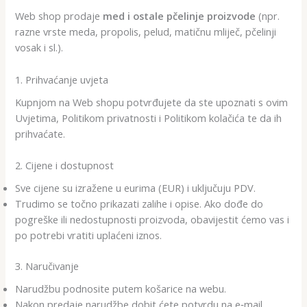
Web shop prodaje
med i ostale pčelinje proizvode
(npr.
razne vrste meda, propolis, pelud, matičnu mliječ, pčelinji
vosak i sl.).
1. Prihvaćanje uvjeta
Kupnjom na Web shopu potvrđujete da ste upoznati s ovim
Uvjetima, Politikom privatnosti i Politikom kolačića te da ih
prihvaćate.
2. Cijene i dostupnost
Sve cijene su izražene u eurima (EUR) i uključuju PDV.
Trudimo se točno prikazati zalihe i opise. Ako dođe do
pogreške ili nedostupnosti proizvoda, obavijestit ćemo vas i
po potrebi vratiti uplaćeni iznos.
3. Naručivanje
Narudžbu podnosite putem košarice na webu.
Nakon predaje narudžbe dobit ćete potvrdu na e‑mail.