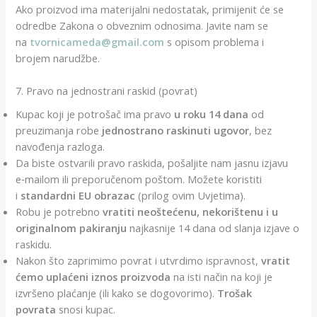
Ako proizvod ima materijalni nedostatak, primijenit će se
odredbe Zakona o obveznim odnosima. Javite nam se
na
tvornicameda@gmail.com
s opisom problema i
brojem narudžbe.
7. Pravo na jednostrani raskid (povrat)
Kupac koji je potrošač ima pravo
u roku 14 dana
od
preuzimanja robe
jednostrano raskinuti ugovor
, bez
navođenja razloga.
Da biste ostvarili pravo raskida, pošaljite nam jasnu izjavu
e‑mailom ili preporučenom poštom. Možete koristiti
i
standardni EU obrazac
(prilog ovim Uvjetima).
Robu je potrebno
vratiti neoštećenu, nekorištenu i u
originalnom pakiranju
najkasnije 14 dana od slanja izjave o
raskidu.
Nakon što zaprimimo povrat i utvrdimo ispravnost,
vratit
ćemo uplaćeni iznos proizvoda
na isti način na koji je
izvršeno plaćanje (ili kako se dogovorimo).
Trošak
povrata
snosi kupac.