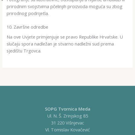
prirodnim svojstvima pčelinjih proizvoda moguća su zbog
prirodnog podrijetla.
10. Završne odredbe
Na ove Uvjete primjenjuje se pravo Republike Hrvatske. U
slučaju spora nadležan je stvarno nadležni sud prema
sjedištu Trgovca.
SOPG Tvornica Meda
Ul. N. Š. Zrinjskog 85
31 220 Višnjevac
Vl. Tomislav Kovačević