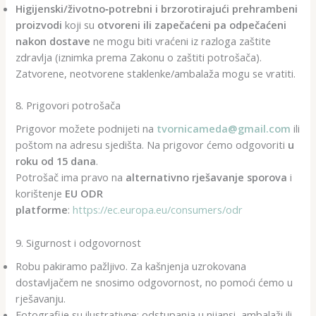
Higijenski/životno‑potrebni i brzorotirajući prehrambeni
proizvodi
koji su
otvoreni ili zapečaćeni pa odpečaćeni
nakon dostave
ne mogu biti vraćeni iz razloga zaštite
zdravlja (iznimka prema Zakonu o zaštiti potrošača).
Zatvorene, neotvorene staklenke/ambalaža mogu se vratiti.
8. Prigovori potrošača
Prigovor možete podnijeti na
tvornicameda@gmail.com
ili
poštom na adresu sjedišta. Na prigovor ćemo odgovoriti
u
roku od 15 dana
.
Potrošač ima pravo na
alternativno rješavanje sporova
i
korištenje
EU ODR
platforme
:
https://ec.europa.eu/consumers/odr
9. Sigurnost i odgovornost
Robu pakiramo pažljivo. Za kašnjenja uzrokovana
dostavljačem ne snosimo odgovornost, no pomoći ćemo u
rješavanju.
Fotografije su ilustrativne; odstupanja u nijansi, ambalaži ili