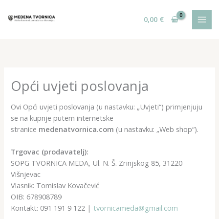
Skip
to
0,00
€
content
Opći uvjeti poslovanja
Ovi Opći uvjeti poslovanja (u nastavku: „Uvjeti“) primjenjuju
se na kupnje putem internetske
stranice
medenatvornica.com
(u nastavku: „Web shop“).
Trgovac (prodavatelj):
SOPG TVORNICA MEDA, Ul. N. Š. Zrinjskog 85, 31220
Višnjevac
Vlasnik: Tomislav Kovačević
OIB: 678908789
Kontakt: 091 191 9 122 |
tvornicameda@gmail.com